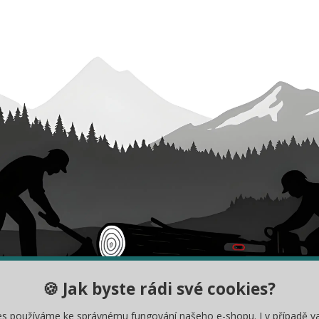
🍪 Jak byste rádi své cookies?
DY
INFORMACE
es používáme ke správnému fungování našeho e-shopu. I v případě v