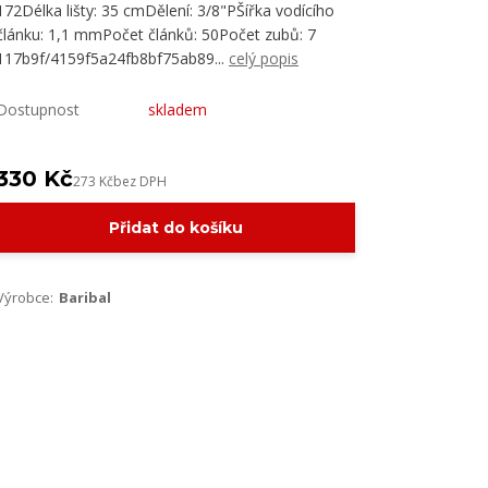
172Délka lišty: 35 cmDělení: 3/8"PŠířka vodícího
článku: 1,1 mmPočet článků: 50Počet zubů: 7
117b9f/4159f5a24fb8bf75ab89...
celý popis
Dostupnost
skladem
330 Kč
273 Kč
bez DPH
Přidat do košíku
Výrobce:
Baribal