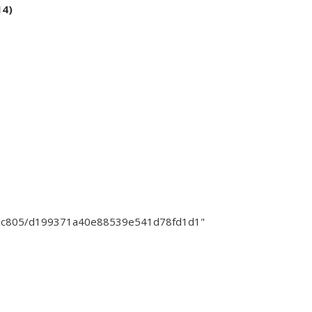
14)
11c805/d199371a40e88539e541d78fd1d1"