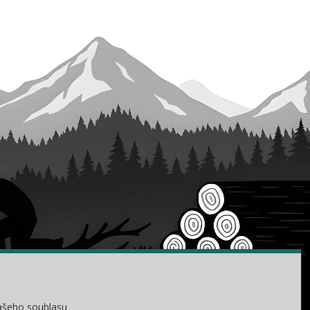
KONTAKTY
ašeho souhlasu