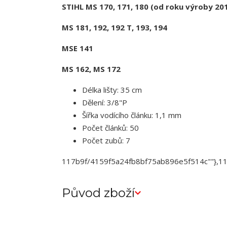
STIHL MS 170, 171, 180 (od roku výroby 20
MS 181, 192, 192 T, 193, 194
MSE 141
MS 162, MS 172
Délka lišty: 35 cm
Dělení: 3/8"P
Šířka vodícího článku: 1,1 mm
Počet článků: 50
Počet zubů: 7
117b9f/4159f5a24fb8bf75ab896e5f514c""},
Původ zboží