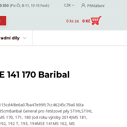
CZK
0 350
(Po-Čt, 8-11, 13-15 hod.)
Přihlášení
0
ks
za
0 Kč
t
adní díly
E 141 170 Baribal
115cd4/8e6a07ba47e99fc7cc46245c79a0 lišta
35cmBaribal General pro řetězové pily STIHLSTIHL
MS 170, 171, 180 (od roku výroby 2014)MS 181,
192, 192 T, 193, 194MSE 141MS 162, MS