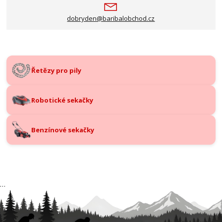
dobryden@baribalobchod.cz
Řetězy pro pily
Robotické sekačky
Benzínové sekačky
…