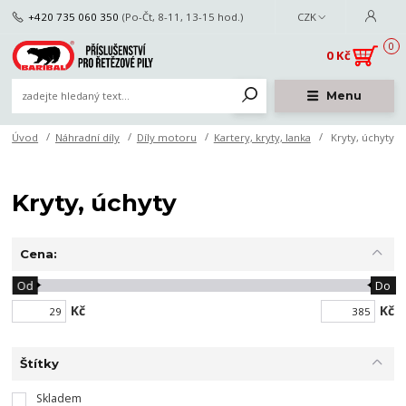
+420 735 060 350
(Po-Čt, 8-11, 13-15 hod.)
CZK
0
0 Kč
Menu
Úvod
Náhradní díly
Díly motoru
Kartery, kryty, lanka
Kryty, úchyty
Kryty, úchyty
Cena:
Od
Do
Kč
Kč
Štítky
Skladem