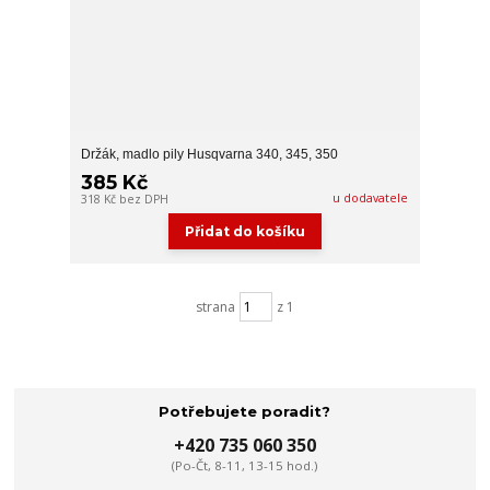
Držák, madlo pily Husqvarna 340, 345, 350
385 Kč
u dodavatele
318 Kč
bez DPH
Přidat do košíku
strana
z 1
Potřebujete poradit?
+420 735 060 350
(Po-Čt, 8-11, 13-15 hod.)