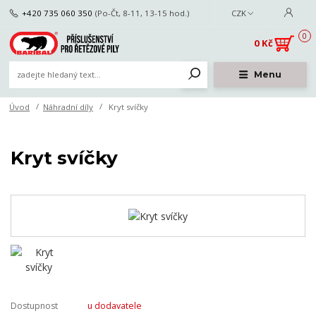
+420 735 060 350
(Po-Čt, 8-11, 13-15 hod.)
CZK
0
0 Kč
Menu
Úvod
Náhradní díly
Kryt svíčky
Kryt svíčky
Dostupnost
u dodavatele