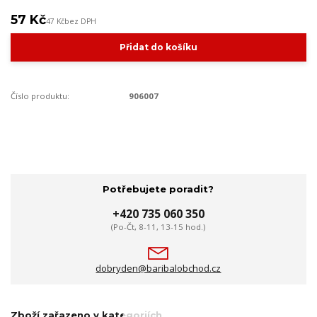
57 Kč
47 Kč
bez DPH
Přidat do košíku
Číslo produktu:
906007
Potřebujete poradit?
+420 735 060 350
(Po-Čt, 8-11, 13-15 hod.)
dobryden@baribalobchod.cz
Zboží zařazeno v kategoriích