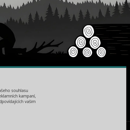
KONTAKTY
Zákaznická podpora
+420 735 060 350
ašeho souhlasu
(Po-Čt, 8-11, 13-15 hod.)
reklamních kampaní,
dpovídajících vašim
dobryden@baribalobchod.cz
ez našeho svolení. Změna cen a technických parametrů vyhrazena.