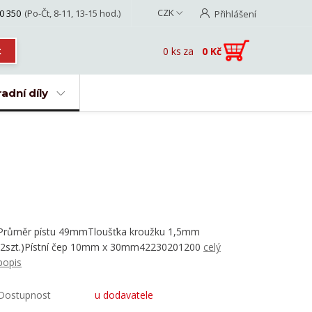
CZK
0 350
(Po-Čt, 8-11, 13-15 hod.)
Přihlášení
0
ks
za
0 Kč
t
adní díly
Průměr pístu 49mmTloušťka kroužku 1,5mm
(2szt.)Pístní čep 10mm x 30mm42230201200
celý
popis
Dostupnost
u dodavatele