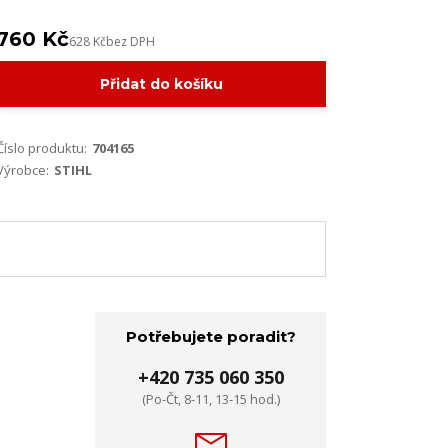
760 Kč
628 Kč
bez DPH
Přidat do košíku
Číslo produktu:
704165
Výrobce:
STIHL
Potřebujete poradit?
+420 735 060 350
(Po-Čt, 8-11, 13-15 hod.)