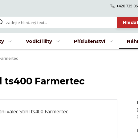
+420 735 06
Hleda
zy
Vodící lišty
Příslušenství
Náhr
 Farmertec
l ts400 Farmertec