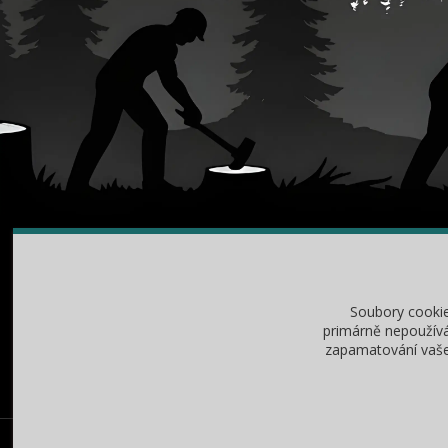
O NÁKUPU
RA
Obchodní podmínky
Jak v
Soubory cooki
Vrácení zboží / reklamace
Jak z
primárně nepoužívá
zapamatování vašeh
Ochrana osobních údajů
Mazá
Baribal výhradní dovozce Česká Republika, Slovensko a další | 