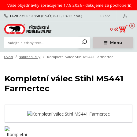
Vaše objednávky zpracujeme 17.8.2026 - děkujeme za pochopení
+420 735 060 350
(Po-Čt, 8-11, 13-15 hod.)
CZK
0
0 Kč
Menu
Úvod
Náhradní díly
Kompletní válec Stihl MS441 Farmertec
Kompletní válec Stihl MS441
Farmertec