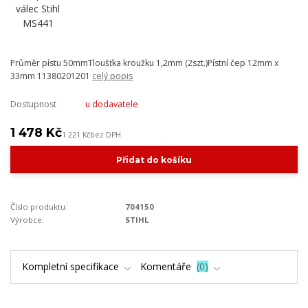
Průměr pístu 50mmTloušťka kroužku 1,2mm (2szt.)Pístní čep 12mm x
33mm 11380201201
celý popis
Dostupnost
u dodavatele
1 478 Kč
1 221 Kč
bez DPH
Přidat do košíku
Číslo produktu:
704150
Výrobce:
STIHL
Kompletní specifikace
Komentáře
0