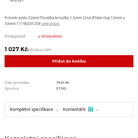
Průměr pístu 52mmTloušťka kroužku 1,5mm (2szt.)Pístní čep 12mm x
33mm 11190201204
celý popis
Dostupnost
u dodavatele
1 027 Kč
849 Kč
bez DPH
Přidat do košíku
Číslo produktu:
704146
Výrobce:
STIHL
Kompletní specifikace
Komentáře
0