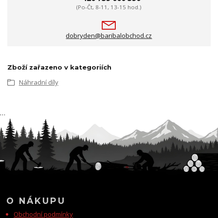
(Po-Čt, 8-11, 13-15 hod.)
dobryden@baribalobchod.cz
Zboží zařazeno v kategoriích
Náhradní díly
…
O NÁKUPU
Obchodní podmínky