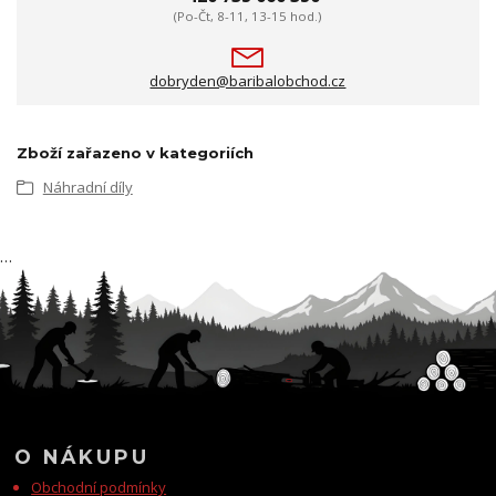
(Po-Čt, 8-11, 13-15 hod.)
dobryden@baribalobchod.cz
Zboží zařazeno v kategoriích
Náhradní díly
…
O NÁKUPU
Obchodní podmínky