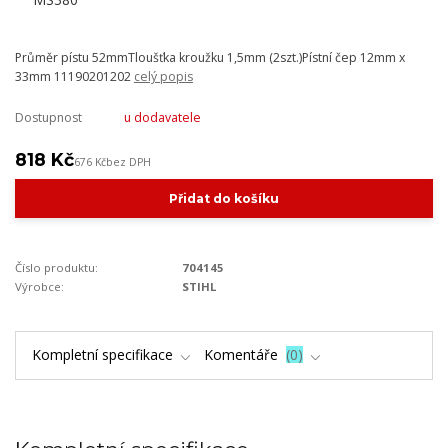
Průměr pístu 52mmTloušťka kroužku 1,5mm (2szt.)Pístní čep 12mm x
33mm 11190201202
celý popis
Dostupnost
u dodavatele
818 Kč
676 Kč
bez DPH
Přidat do košíku
Číslo produktu:
704145
Výrobce:
STIHL
Kompletní specifikace
Komentáře
0