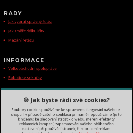
RADY
Jak vybrat správný řetěz
Jak změřit délku lišty
Mazání řetězu
INFORMACE
Velkoobchodní spolupráce
Robotické sekačky
KONTAKTY
🍪 Jak byste rádi své cookies?
Zákaznická podpora
Soubory cookies používáme ke správnému fungování našeho e-
+420 735 060 350
shopu. I v případě vašeho souhlasu primárně nepoužíváme (je to
(Po-Čt, 8-11, 13-15 hod.)
k ničemu) ke sledování statistik o webu, měření efektivity
reklamních kampaní, zapamatování vašeho oblíbeného
dobryden@baribalobchod.cz
nastavení při používání stránek, či zobrazení reklam