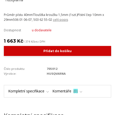
Průměr pístu 40mmTloušťka kroužku 1,5mm (1szt.)Pístní čep 10mm x
29mm506 01 06-07, 503 62 55-02
celý popis
Dostupnost
u dodavatele
1 663 Kč
1 374 Kč
bez DPH
Přidat do košíku
Číslo produktu:
705012
Výrobce:
HUSQVARNA
Kompletní specifikace
Komentáře
0