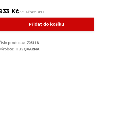
933 Kč
771 Kč
bez DPH
Přidat do košíku
Číslo produktu:
705118
Výrobce:
HUSQVARNA