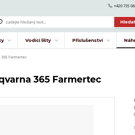
+420 735 06
Hleda
zy
Vodící lišty
Příslušenství
Náhr
 365 Farmertec
qvarna 365 Farmertec