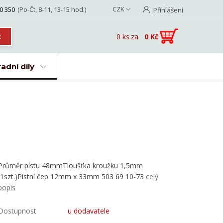
CZK
0 350
(Po-Čt, 8-11, 13-15 hod.)
Přihlášení
0
ks
za
0 Kč
t
adní díly
Průměr pístu 48mmTloušťka kroužku 1,5mm
(1szt.)Pístní čep 12mm x 33mm 503 69 10-73
celý
popis
Dostupnost
u dodavatele