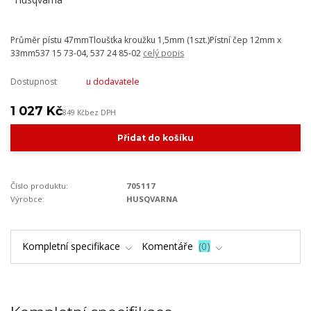
Průměr pístu 47mmTloušťka kroužku 1,5mm (1szt.)Pístní čep 12mm x
33mm537 15 73-04, 537 24 85-02
celý popis
Dostupnost
u dodavatele
1 027 Kč
849 Kč
bez DPH
Přidat do košíku
Číslo produktu:
705117
Výrobce:
HUSQVARNA
Kompletní specifikace
Komentáře
0