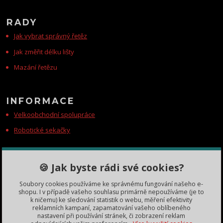
RADY
Jak vybrat správný řetěz
Jak změřit délku lišty
Mazání řetězu
INFORMACE
Velkoobchodní spolupráce
Robotické sekačky
KONTAKTY
🍪 Jak byste rádi své cookies?
Zákaznická podpora
Soubory cookies používáme ke správnému fungování našeho e-
+420 735 060 350
shopu. I v případě vašeho souhlasu primárně nepoužíváme (je to
(Po-Čt, 8-11, 13-15 hod.)
k ničemu) ke sledování statistik o webu, měření efektivity
reklamních kampaní, zapamatování vašeho oblíbeného
dobryden@baribalobchod.cz
nastavení při používání stránek, či zobrazení reklam