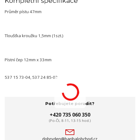
Kompletní specifikace
Průměr pístu 47mm
Tloušťka kroužku 1,5mm (1szt.)
Pístní čep 12mm x 33mm
537 15 73-04, 537 24 85-02
Potřebujete poradit?
+420 735 060 350
(Po-Čt, 8-11, 13-15 hod.)
dobryden@baribalobchod.cz