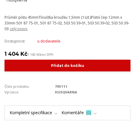
Průměr pístu 45mmTloušťka kroužku 1,5mm (1szt.)Pístní čep 12mm x
33mm 501 87 75-01, 501 87 75-02, 503 50 39-01, 503 50 39-02, 503 50 39-
03
celý popis
Dostupnost
u dodavatele
1 404 Kč
1 160 Kč
bez DPH
Přidat do košíku
Číslo produktu:
705111
Výrobce:
HUSQVARNA
Kompletní specifikace
Komentáře
0