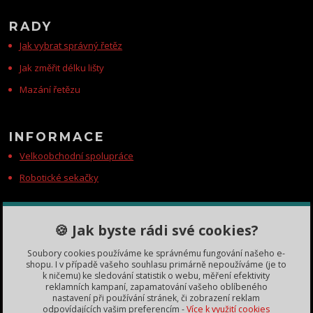
RADY
Jak vybrat správný řetěz
Jak změřit délku lišty
Mazání řetězu
INFORMACE
Velkoobchodní spolupráce
Robotické sekačky
KONTAKTY
🍪 Jak byste rádi své cookies?
Zákaznická podpora
Soubory cookies používáme ke správnému fungování našeho e-
+420 735 060 350
shopu. I v případě vašeho souhlasu primárně nepoužíváme (je to
(Po-Čt, 8-11, 13-15 hod.)
k ničemu) ke sledování statistik o webu, měření efektivity
reklamních kampaní, zapamatování vašeho oblíbeného
dobryden@baribalobchod.cz
nastavení při používání stránek, či zobrazení reklam
odpovídajících vašim preferencím -
Více k využití cookies