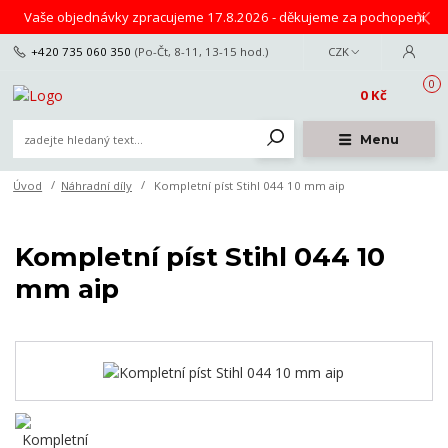
Vaše objednávky zpracujeme 17.8.2026 - děkujeme za pochopení
+420 735 060 350
(Po-Čt, 8-11, 13-15 hod.)
CZK
0
0 Kč
Menu
Úvod
Náhradní díly
Kompletní píst Stihl 044 10 mm aip
Kompletní píst Stihl 044 10
mm aip