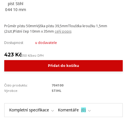
Průměr pístu 50mmVýška pístu 39,5mmTloušťka kroužku 1,5mm
(2szt.)Pístní čep 10mm x 35mm
celý popis
Dostupnost
u dodavatele
423 Kč
350 Kč
bez DPH
Přidat do košíku
Číslo produktu:
704100
Výrobce:
STIHL
Kompletní specifikace
Komentáře
0