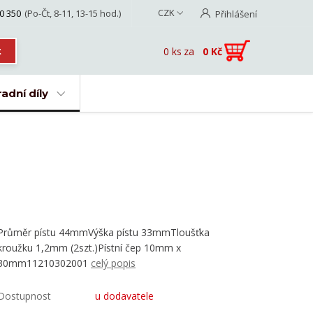
CZK
0 350
(Po-Čt, 8-11, 13-15 hod.)
Přihlášení
0
ks
za
0 Kč
t
adní díly
Průměr pístu 44mmVýška pístu 33mmTloušťka
kroužku 1,2mm (2szt.)Pístní čep 10mm x
30mm11210302001
celý popis
Dostupnost
u dodavatele