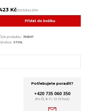
423 Kč
350 Kč
bez DPH
Přidat do košíku
Číslo produktu:
704047
Výrobce:
STIHL
Potřebujete poradit?
+420 735 060 350
(Po-Čt, 8-11, 13-15 hod.)