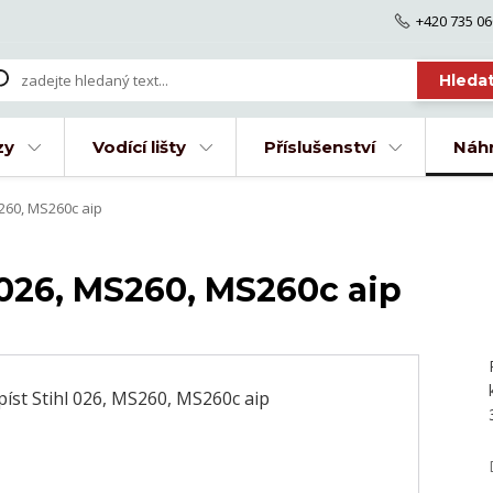
+420 735 06
Hleda
zy
Vodící lišty
Příslušenství
Náhr
S260, MS260c aip
 026, MS260, MS260c aip