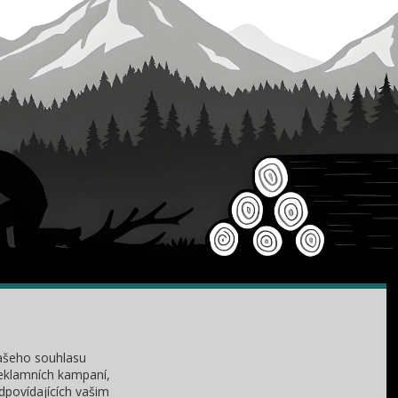
KONTAKTY
Zákaznická podpora
+420 735 060 350
ašeho souhlasu
(Po-Čt, 8-11, 13-15 hod.)
reklamních kampaní,
dpovídajících vašim