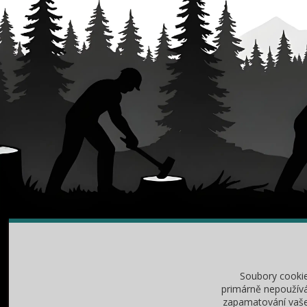
O NÁKUPU
RA
Obchodní podmínky
Jak v
Soubory cooki
Vrácení zboží / reklamace
Jak z
primárně nepoužívá
zapamatování vašeh