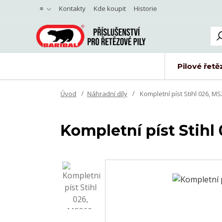
≡
Kontakty
Kde koupit
Historie
Pilové řetě
Úvod
Náhradní díly
Kompletní píst Stihl 026, M
Kompletní píst Stihl