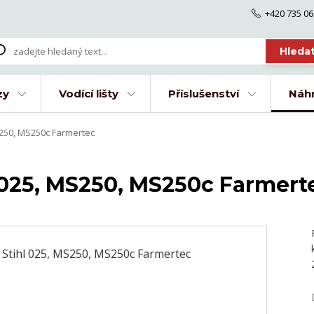
+420 735 06
Hleda
zy
Vodící lišty
Příslušenství
Náhr
S250, MS250c Farmertec
l 025, MS250, MS250c Farmert