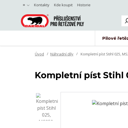
≡
Kontakty
Kde koupit
Historie
Pilové řetě
Úvod
Náhradní díly
Kompletní píst Stihl 025, M
Kompletní píst Stih