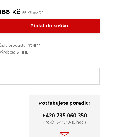
188 Kč
155 Kč
bez DPH
Přidat do košíku
Číslo produktu:
704111
Výrobce:
STIHL
Potřebujete poradit?
+420 735 060 350
(Po-Čt, 8-11, 13-15 hod.)