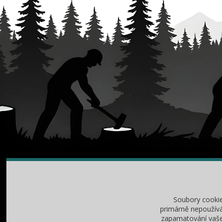
O NÁKUPU
RA
Obchodní podmínky
Jak v
Soubory cooki
Vrácení zboží / reklamace
Jak z
primárně nepoužívá
zapamatování vašeh