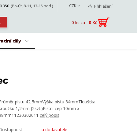
CZK
0 350
(Po-Čt, 8-11, 13-15 hod.)
Přihlášení
0
ks
za
0 Kč
t
adní díly
ec
Průměr pístu 42,5mmVýška pístu 34mmTloušťka
kroužku 1,2mm (2szt.)Pístní čep 10mm x
28mm11230302011
celý popis
Dostupnost
u dodavatele