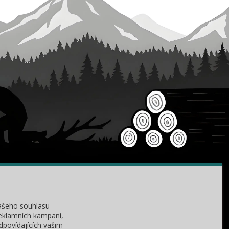
KONTAKTY
Zákaznická podpora
+420 735 060 350
ašeho souhlasu
(Po-Čt, 8-11, 13-15 hod.)
reklamních kampaní,
dpovídajících vašim