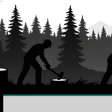
…
O NÁKUPU
RA
Obchodní podmínky
Jak v