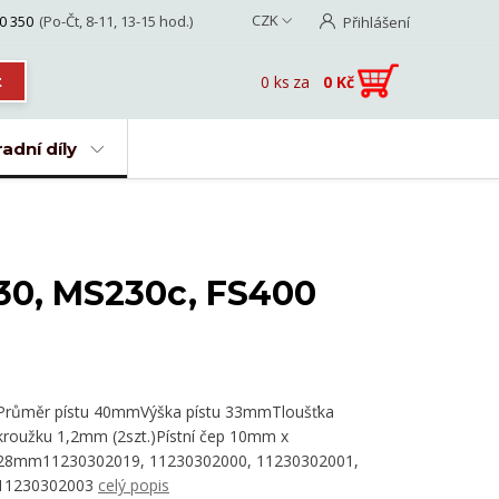
CZK
0 350
(Po-Čt, 8-11, 13-15 hod.)
Přihlášení
0
ks
za
0 Kč
t
adní díly
230, MS230c, FS400
Průměr pístu 40mmVýška pístu 33mmTloušťka
kroužku 1,2mm (2szt.)Pístní čep 10mm x
28mm11230302019, 11230302000, 11230302001,
11230302003
celý popis