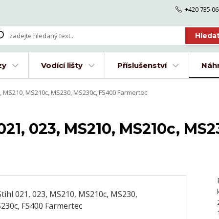
+420 735 06
Hleda
zy
Vodící lišty
Příslušenství
Náhr
23, MS210, MS210c, MS230, MS230c, FS400 Farmertec
 021, 023, MS210, MS210c, MS