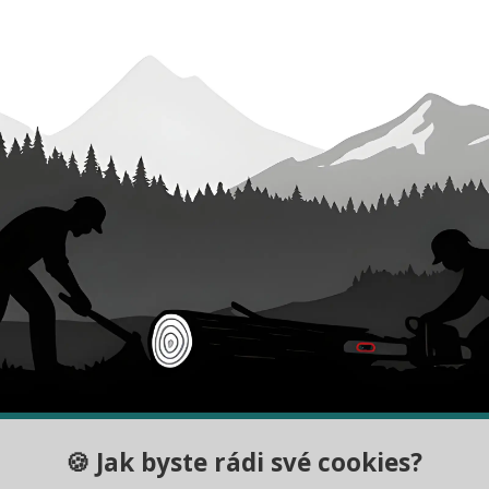
DY
INFORMACE
🍪 Jak byste rádi své cookies?
ybrat správný řetěz
Velkoobchodní spolupráce