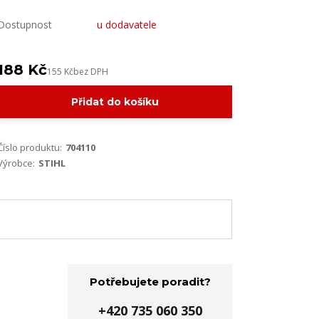
Dostupnost
u dodavatele
188 Kč
155 Kč
bez DPH
Přidat do košíku
Číslo produktu:
704110
Výrobce:
STIHL
Potřebujete poradit?
+420 735 060 350