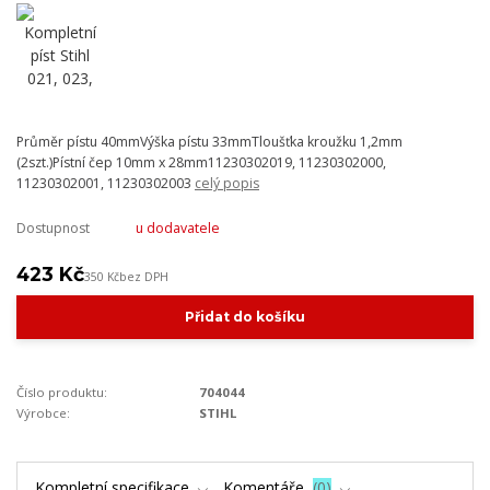
Průměr pístu 40mmVýška pístu 33mmTloušťka kroužku 1,2mm
(2szt.)Pístní čep 10mm x 28mm11230302019, 11230302000,
11230302001, 11230302003
celý popis
Dostupnost
u dodavatele
423 Kč
350 Kč
bez DPH
Přidat do košíku
Číslo produktu:
704044
Výrobce:
STIHL
Kompletní specifikace
Komentáře
0