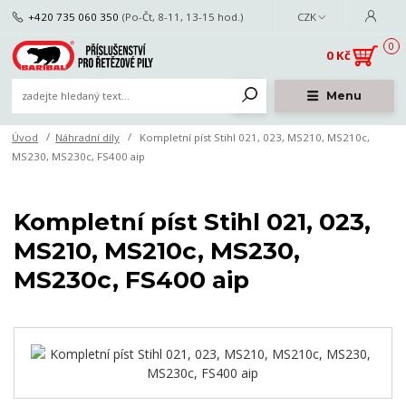
+420 735 060 350
(Po-Čt, 8-11, 13-15 hod.)
CZK
0
0 Kč
Menu
Úvod
Náhradní díly
Kompletní píst Stihl 021, 023, MS210, MS210c,
MS230, MS230c, FS400 aip
Kompletní píst Stihl 021, 023,
MS210, MS210c, MS230,
MS230c, FS400 aip