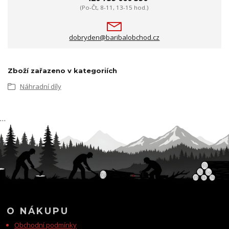
(Po-Čt, 8-11, 13-15 hod.)
dobryden@baribalobchod.cz
Zboží zařazeno v kategoriích
Náhradní díly
…
O NÁKUPU
Obchodní podmínky