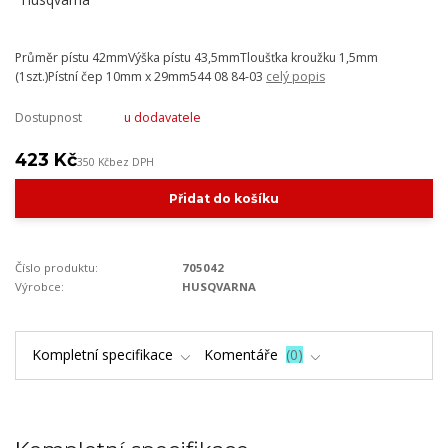
Průměr pístu 42mmVýška pístu 43,5mmTloušťka kroužku 1,5mm
(1szt.)Pístní čep 10mm x 29mm544 08 84-03
celý popis
Dostupnost
u dodavatele
423 Kč
350 Kč
bez DPH
Přidat do košíku
Číslo produktu:
705042
Výrobce:
HUSQVARNA
Kompletní specifikace
Komentáře
0