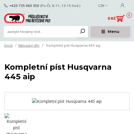
+420 735 060 350
(Po-Čt, 8-11, 13-15 hod.)
CZK
0
0 Kč
Menu
Úvod
Náhradní díly
Kompletní píst Husqvarna 445 aip
Kompletní píst Husqvarna
445 aip