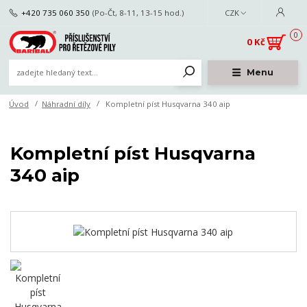
+420 735 060 350
(Po-Čt, 8-11, 13-15 hod.)
CZK
0
0 Kč
Menu
Úvod
Náhradní díly
Kompletní píst Husqvarna 340 aip
Kompletní píst Husqvarna
340 aip