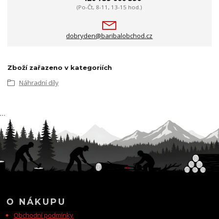
(Po-Čt, 8-11, 13-15 hod.)
dobryden@baribalobchod.cz
Zboží zařazeno v kategoriích
Náhradní díly
…
O NÁKUPU
Obchodní podmínky