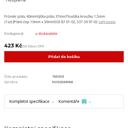
Průměr pístu 40mmVýška pístu 37mmTloušťka kroužku 1,5mm
(1szt.)Pístní čep 10mm x 30mm503 87 01-02, 537 39 97-02
celý popis
Dostupnost
u dodavatele
423 Kč
350 Kč
bez DPH
Přidat do košíku
Číslo produktu:
705030
Výrobce:
HUSQVARNA
Kompletní specifikace
Komentáře
0