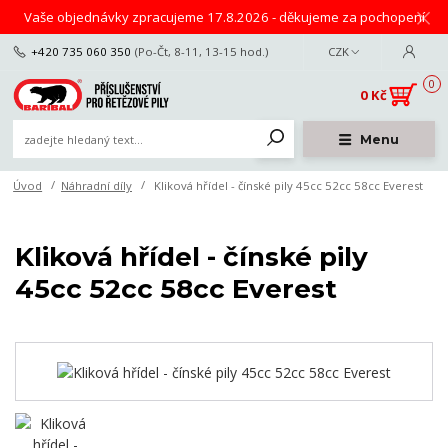
Vaše objednávky zpracujeme 17.8.2026 - děkujeme za pochopení
+420 735 060 350
(Po-Čt, 8-11, 13-15 hod.)
CZK
0
0 Kč
Menu
Úvod
Náhradní díly
Kliková hřídel - čínské pily 45cc 52cc 58cc Everest
Kliková hřídel - čínské pily
45cc 52cc 58cc Everest