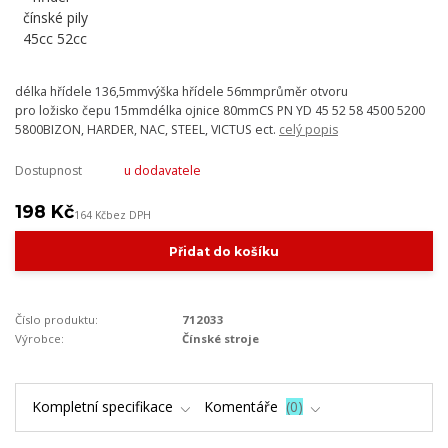
délka hřídele 136,5mmvýška hřídele 56mmprůměr otvoru
pro ložisko čepu 15mmdélka ojnice 80mmCS PN YD 45 52 58 4500 5200
5800BIZON, HARDER, NAC, STEEL, VICTUS ect.
celý popis
Dostupnost
u dodavatele
198 Kč
164 Kč
bez DPH
Přidat do košíku
Číslo produktu:
712033
Výrobce:
Čínské stroje
Kompletní specifikace
Komentáře
0