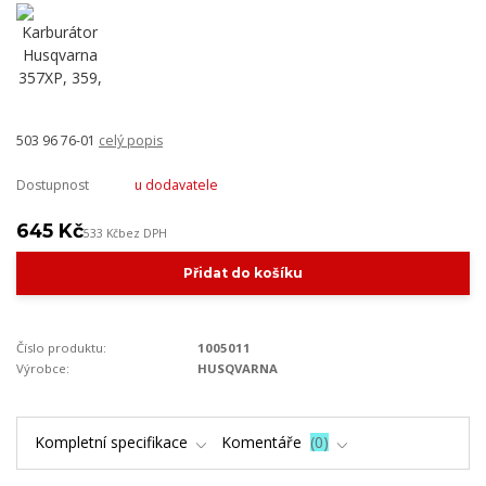
503 96 76-01
celý popis
Dostupnost
u dodavatele
645 Kč
533 Kč
bez DPH
Přidat do košíku
Číslo produktu:
1005011
Výrobce:
HUSQVARNA
Kompletní specifikace
Komentáře
0