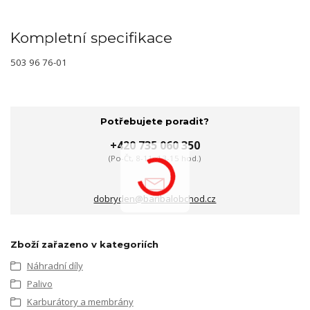
Kompletní specifikace
503 96 76-01
Potřebujete poradit?
+420 735 060 350
(Po-Čt, 8-11, 13-15 hod.)
dobryden@baribalobchod.cz
Zboží zařazeno v kategoriích
Náhradní díly
Palivo
Karburátory a membrány