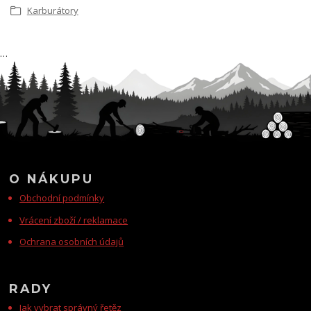
Karburátory
…
O NÁKUPU
Obchodní podmínky
Vrácení zboží / reklamace
Ochrana osobních údajů
RADY
Jak vybrat správný řetěz