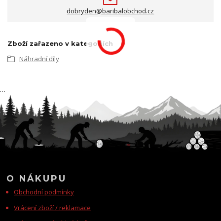
dobryden@baribalobchod.cz
Zboží zařazeno v kategoriích
Náhradní díly
…
O NÁKUPU
Obchodní podmínky
Vrácení zboží / reklamace