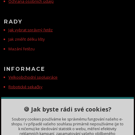
Ochrana osobních údajů
RADY
Jak vybrat správný řetěz
Jak změřit délku lišty
Mazání řetězu
INFORMACE
Velkoobchodní spolupráce
Robotické sekačky
KONTAKTY
🍪 Jak byste rádi své cookies?
Zákaznická podpora
Soubory cookies používáme ke správnému fungování našeho e-
+420 735 060 350
shopu. I v případě vašeho souhlasu primárně nepoužíváme (je to
(Po-Čt, 8-11, 13-15 hod.)
k ničemu) ke sledování statistik o webu, měření efektivity
reklamních kampaní, zapamatování vašeho oblíbeného