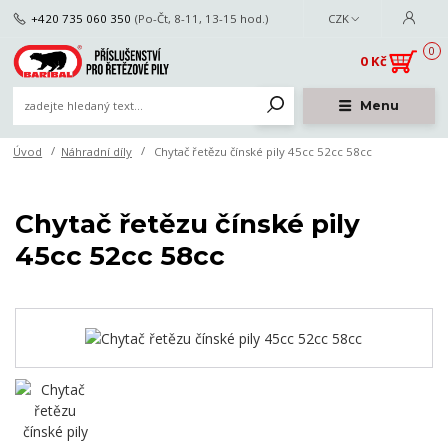
+420 735 060 350
(Po-Čt, 8-11, 13-15 hod.)
CZK
0
0 Kč
Menu
Úvod
Náhradní díly
Chytač řetězu čínské pily 45cc 52cc 58cc
Chytač řetězu čínské pily
45cc 52cc 58cc