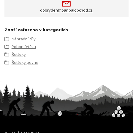
dobryden@baribalobchod.cz
Zboží zařazeno v kategoriích
Náhradní díly
Pohon řetězu
Řetězky
Řetězky pevné
…