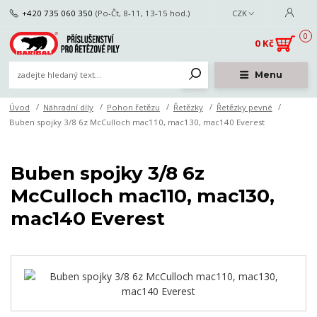
+420 735 060 350
(Po-Čt, 8-11, 13-15 hod.)
CZK
0
0 Kč
Menu
Úvod
Náhradní díly
Pohon řetězu
Řetězky
Řetězky pevné
Buben spojky 3/8 6z McCulloch mac110, mac130, mac140 Everest
Buben spojky 3/8 6z
McCulloch mac110, mac130,
mac140 Everest