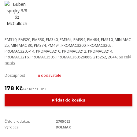
PM310, PM320, PM330, PM340, PM364, PM394, PM484, PM510, MINIMAC
25, MINIMAC 30, PM374, PM494, PROMAC3200, PROMAC3205,
PROMAC3205-14, PROMAC3210, PROMAC3212, PROMAC3214,
PROMAC3216, PROMAC3505, PROMAC380529888, 215252, 2044360
celý
popis
Dostupnost
u dodavatele
178 Kč
147 Kč
bez DPH
Přidat do košíku
Číslo produktu:
2705023
Výrobce:
DOLMAR