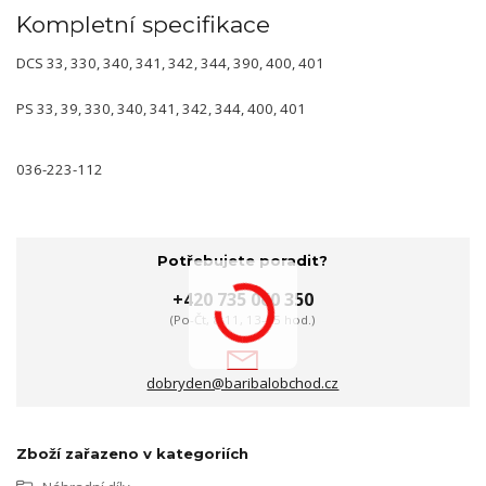
Kompletní specifikace
DCS
33,
330,
340,
341,
342,
344,
390,
400,
401
PS 33,
39,
330,
340,
341,
342,
344,
400,
401
036-223-112
Potřebujete poradit?
+420 735 060 350
(Po-Čt, 8-11, 13-15 hod.)
dobryden@baribalobchod.cz
Zboží zařazeno v kategoriích