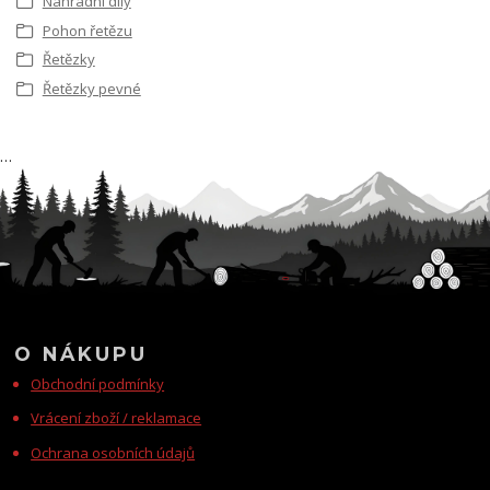
Náhradní díly
Pohon řetězu
Řetězky
Řetězky pevné
…
O NÁKUPU
Obchodní podmínky
Vrácení zboží / reklamace
Ochrana osobních údajů