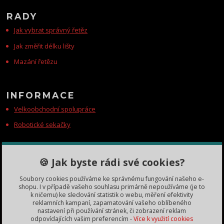
RADY
Jak vybrat správný řetěz
Jak změřit délku lišty
Mazání řetězu
INFORMACE
Velkoobchodní spolupráce
Robotické sekačky
KONTAKTY
🍪 Jak byste rádi své cookies?
Zákaznická podpora
Soubory cookies používáme ke správnému fungování našeho e-
+420 735 060 350
shopu. I v případě vašeho souhlasu primárně nepoužíváme (je to
(Po-Čt, 8-11, 13-15 hod.)
k ničemu) ke sledování statistik o webu, měření efektivity
reklamních kampaní, zapamatování vašeho oblíbeného
dobryden@baribalobchod.cz
nastavení při používání stránek, či zobrazení reklam
odpovídajících vašim preferencím -
Více k využití cookies