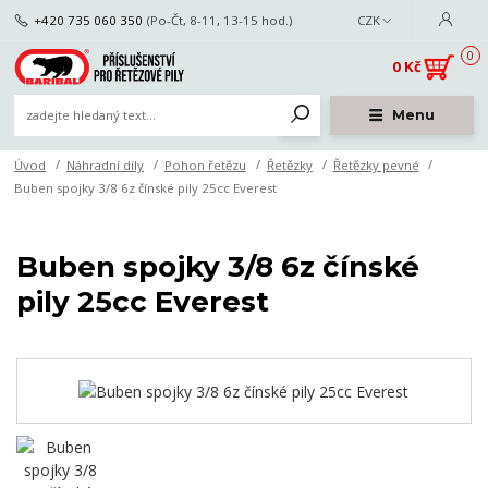
+420 735 060 350
(Po-Čt, 8-11, 13-15 hod.)
CZK
0
0 Kč
Menu
Úvod
Náhradní díly
Pohon řetězu
Řetězky
Řetězky pevné
Buben spojky 3/8 6z čínské pily 25cc Everest
Buben spojky 3/8 6z čínské
pily 25cc Everest