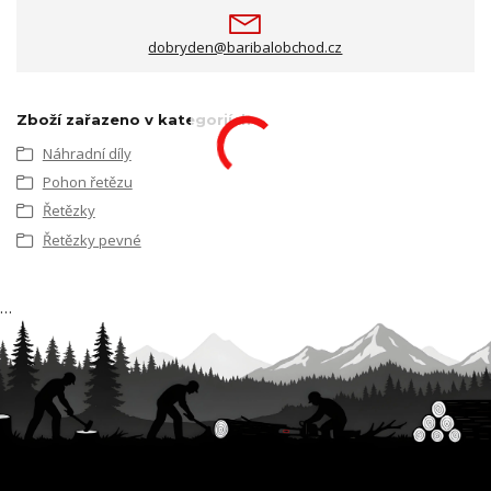
dobryden@baribalobchod.cz
Zboží zařazeno v kategoriích
Náhradní díly
Pohon řetězu
Řetězky
Řetězky pevné
…