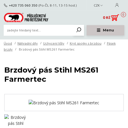
+420 735 060 350
(Po-Čt, 8-11, 13-15 hod.)
CZK
0
0 Kč
Menu
Úvod
Náhradní díly
Uchycení lišty
Kryt spojky s brzdou
Pásek
brzdy
Brzdový pás Stihl MS261 Farmertec
Brzdový pás Stihl MS261
Farmertec