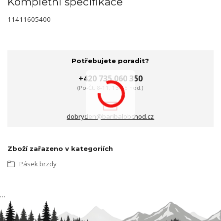
Kompletní specifikace
11411605400
Potřebujete poradit?
+420 735 060 350
(Po-Čt, 8-11, 13-15 hod.)
dobryden@baribalobchod.cz
Zboží zařazeno v kategoriích
Pásek brzdy
…