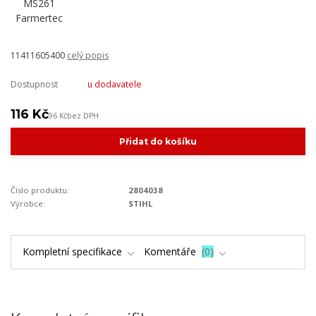
11411605400
celý popis
Dostupnost
u dodavatele
116 Kč
96 Kč
bez DPH
Přidat do košíku
Číslo produktu:
2804038
Výrobce:
STIHL
Kompletní specifikace
Komentáře
0