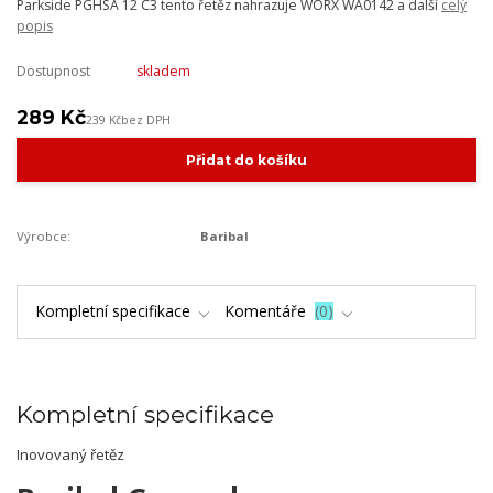
Parkside PGHSA 12 C3 tento řetěz nahrazuje WORX WA0142 a další
celý
popis
Dostupnost
skladem
289 Kč
239 Kč
bez DPH
Přidat do košíku
Výrobce:
Baribal
Kompletní specifikace
Komentáře
0
Kompletní specifikace
Inovovaný řetěz