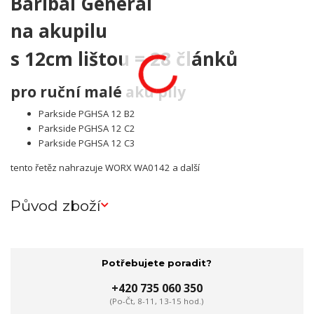
Baribal General
na akupilu
s 12cm lištou = 28 článků
pro ruční malé aku pily
Parkside PGHSA 12 B2
Parkside PGHSA 12 C2
Parkside PGHSA 12 C3
tento řetěz nahrazuje WORX WA0142 a další
Původ zboží
Potřebujete poradit?
+420 735 060 350
(Po-Čt, 8-11, 13-15 hod.)