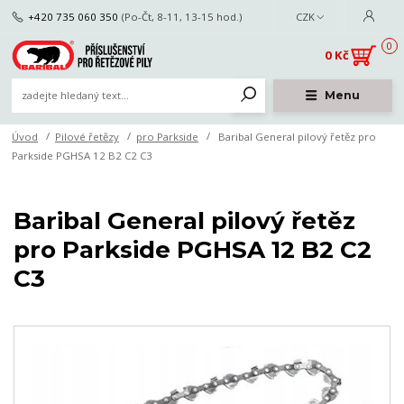
+420 735 060 350
(Po-Čt, 8-11, 13-15 hod.)
CZK
0
0 Kč
Menu
Úvod
Pilové řetězy
pro Parkside
Baribal General pilový řetěz pro
Parkside PGHSA 12 B2 C2 C3
Baribal General pilový řetěz
pro Parkside PGHSA 12 B2 C2
C3