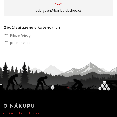
dobryden@baribalobchod.cz
Zboží zařazeno v kategoriích
Pilové řetězy
pro Parkside
…
O NÁKUPU
Obchodní podmínky