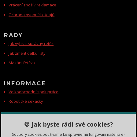
Vrácení zboží / reklamace
Ochrana osobních údajů
RADY
Jak vybrat správný řetěz
Jak změřit délku lišty
Mazání řetězu
INFORMACE
Velkoobchodní spolupráce
Robotické sekačky
KONTAKTY
🍪 Jak byste rádi své cookies?
Zákaznická podpora
Soubory cookies používáme ke správnému fungování našeho e-
+420 735 060 350