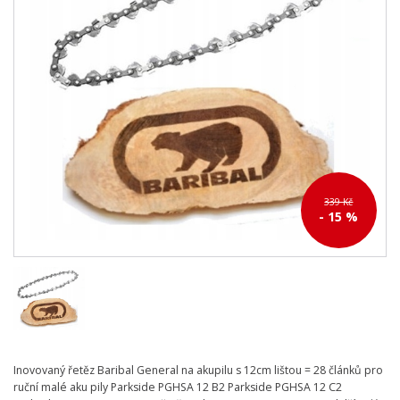
339 Kč
- 15 %
Inovovaný řetěz Baribal General na akupilu s 12cm lištou = 28 článků pro
ruční malé aku pily Parkside PGHSA 12 B2 Parkside PGHSA 12 C2