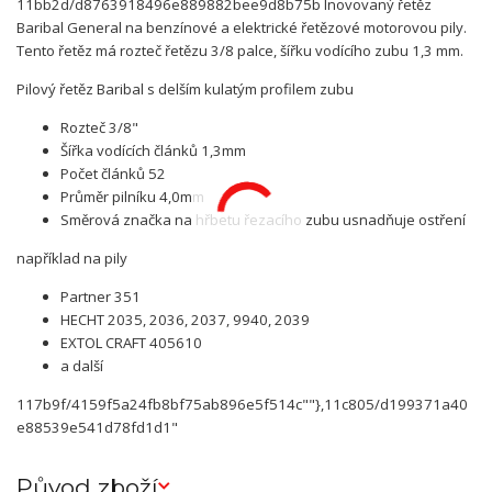
11bb2d/d8763918496e889882bee9d8b75b Inovovaný řetěz
Baribal General na benzínové a elektrické řetězové motorovou pily.
Tento řetěz má rozteč řetězu 3/8 palce, šířku vodícího zubu 1,3 mm.
Pilový řetěz Baribal s delším kulatým profilem zubu
Rozteč 3/8"
Šířka vodících článků 1,3mm
Počet článků 52
Průměr pilníku 4,0mm
Směrová značka na hřbetu řezacího zubu usnadňuje ostření
například na pily
Partner 351
HECHT 2035, 2036, 2037, 9940, 2039
EXTOL CRAFT 405610
a další
117b9f/4159f5a24fb8bf75ab896e5f514c""},11c805/d199371a40
e88539e541d78fd1d1"
Původ zboží