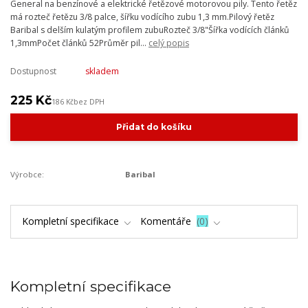
General na benzínové a elektrické řetězové motorovou pily. Tento řetěz
má rozteč řetězu 3/8 palce, šířku vodícího zubu 1,3 mm.Pilový řetěz
Baribal s delším kulatým profilem zubuRozteč 3/8"Šířka vodících článků
1,3mmPočet článků 52Průměr pil...
celý popis
Dostupnost
skladem
225 Kč
186 Kč
bez DPH
Přidat do košíku
Výrobce:
Baribal
Kompletní specifikace
Komentáře
0
Kompletní specifikace