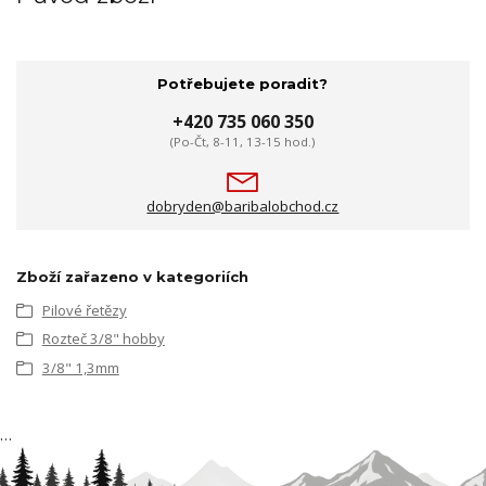
Potřebujete poradit?
+420 735 060 350
(Po-Čt, 8-11, 13-15 hod.)
dobryden@baribalobchod.cz
Zboží zařazeno v kategoriích
Pilové řetězy
Rozteč 3/8" hobby
3/8" 1,3mm
…