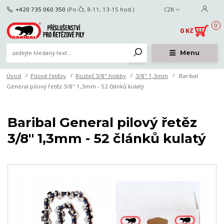
+420 735 060 350
(Po-Čt, 8-11, 13-15 hod.)
CZK
0
0 Kč
Menu
Úvod
Pilové řetězy
Rozteč 3/8" hobby
3/8" 1,3mm
Baribal
General pilový řetěz 3/8" 1,3mm - 52 článků kulatý
Baribal General pilový řetěz
3/8" 1,3mm - 52 článků kulatý