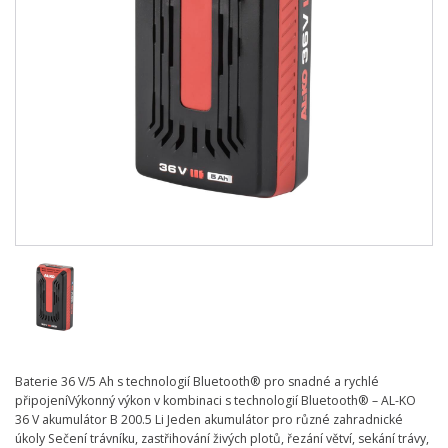
Baterie 36 V/5 Ah s technologií Bluetooth® pro snadné a rychlé
připojeníVýkonný výkon v kombinaci s technologií Bluetooth® – AL-KO
36 V akumulátor B 200.5 Li Jeden akumulátor pro různé zahradnické
úkoly Sečení trávníku, zastřihování živých plotů, řezání větví, sekání trávy,