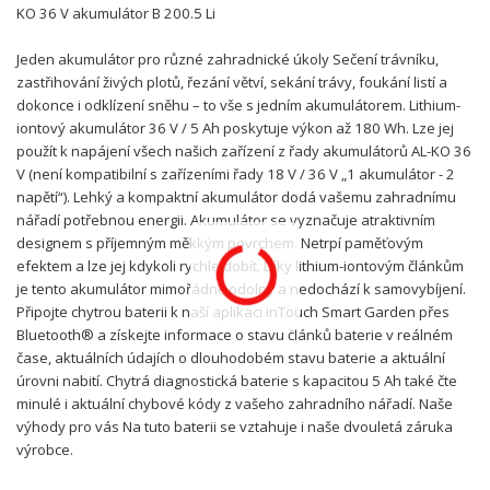
KO 36 V akumulátor B 200.5 Li
Jeden akumulátor pro různé zahradnické úkoly Sečení trávníku,
zastřihování živých plotů, řezání větví, sekání trávy, foukání listí a
dokonce i odklízení sněhu – to vše s jedním akumulátorem. Lithium-
iontový akumulátor 36 V / 5 Ah poskytuje výkon až 180 Wh. Lze jej
použít k napájení všech našich zařízení z řady akumulátorů AL-KO 36
V (není kompatibilní s zařízeními řady 18 V / 36 V „1 akumulátor - 2
napětí“). Lehký a kompaktní akumulátor dodá vašemu zahradnímu
nářadí potřebnou energii. Akumulátor se vyznačuje atraktivním
designem s příjemným měkkým povrchem. Netrpí paměťovým
efektem a lze jej kdykoli rychle dobít. Díky lithium-iontovým článkům
je tento akumulátor mimořádně odolný a nedochází k samovybíjení.
Připojte chytrou baterii k naší aplikaci inTouch Smart Garden přes
Bluetooth® a získejte informace o stavu článků baterie v reálném
čase, aktuálních údajích o dlouhodobém stavu baterie a aktuální
úrovni nabití. Chytrá diagnostická baterie s kapacitou 5 Ah také čte
minulé i aktuální chybové kódy z vašeho zahradního nářadí. Naše
výhody pro vás Na tuto baterii se vztahuje i naše dvouletá záruka
výrobce.