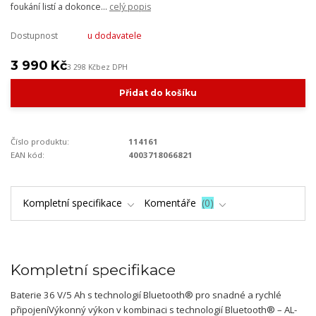
foukání listí a dokonce...
celý popis
Dostupnost
u dodavatele
3 990 Kč
3 298 Kč
bez DPH
Přidat do košíku
Číslo produktu:
114161
EAN kód:
4003718066821
Kompletní specifikace
Komentáře
0
Kompletní specifikace
Baterie 36 V/5 Ah s technologií Bluetooth® pro snadné a rychlé
připojeníVýkonný výkon v kombinaci s technologií Bluetooth® – AL-