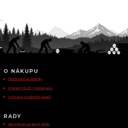
…
O NÁKUPU
Obchodní podmínky
Vrácení zboží / reklamace
Ochrana osobních údajů
RADY
Jak vybrat správný řetěz