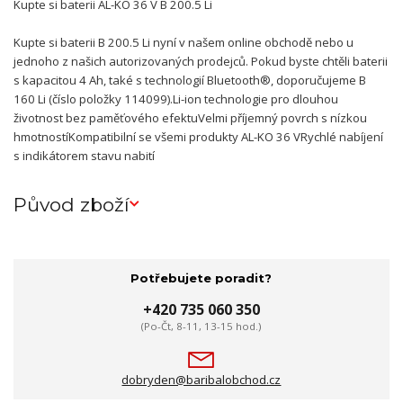
Kupte si baterii AL-KO 36 V B 200.5 Li
Kupte si baterii B 200.5 Li nyní v našem online obchodě nebo u
jednoho z našich autorizovaných prodejců. Pokud byste chtěli baterii
s kapacitou 4 Ah, také s technologií Bluetooth®, doporučujeme B
160 Li (číslo položky 114099).Li-ion technologie pro dlouhou
životnost bez paměťového efektuVelmi příjemný povrch s nízkou
hmotnostíKompatibilní se všemi produkty AL-KO 36 VRychlé nabíjení
s indikátorem stavu nabití
Původ zboží
Potřebujete poradit?
+420 735 060 350
(Po-Čt, 8-11, 13-15 hod.)
dobryden@baribalobchod.cz