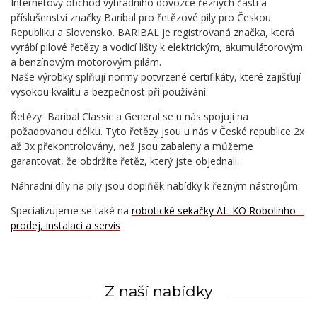
Internetový obchod výhradního dovozce řezných částí a
příslušenství značky Baribal pro řetězové pily pro Českou
Republiku a Slovensko. BARIBAL je registrovaná značka, která
vyrábí pilové řetězy a vodící lišty k elektrickým, akumulátorovým
a benzínovým motorovým pilám.
Naše výrobky splňují normy potvrzené certifikáty, které zajišťují
vysokou kvalitu a bezpečnost při používání.
Řetězy Baribal Classic a General se u nás spojují na
požadovanou délku. Tyto řetězy jsou u nás v České republice 2x
až 3x překontrolovány, než jsou zabaleny a můžeme
garantovat, že obdržíte řetěz, který jste objednali.
Náhradní díly na pily jsou doplňěk nabídky k řezným nástrojům.
Specializujeme se také na
robotické sekačky AL-KO Robolinho –
prodej, instalaci a servis
Z naší nabídky