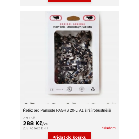
Řetěz pro Parkside PAGHS 20-Li A1 širší robustnější
270 Kč
288 Kč
/
ks
skladem
238 Kč
bez DPH
Přidat do košíku