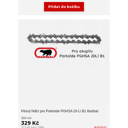
Přidat do košíku
Pilový řetěz pro Parkside PGHSA 20-Li B1 Baribal
359 Kč
329 Kč
skladem
272 Kč
bez DPH