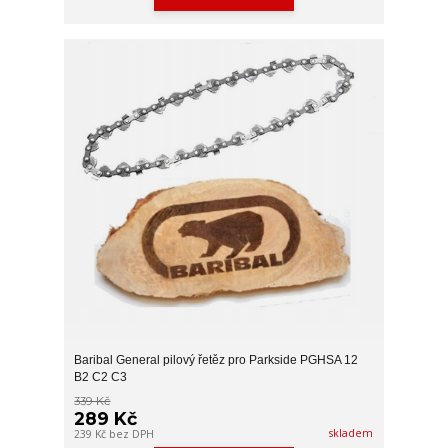
Baribal General pilový řetěz pro Parkside PGHSA 12
B2 C2 C3
339 Kč
289 Kč
skladem
239 Kč
bez DPH