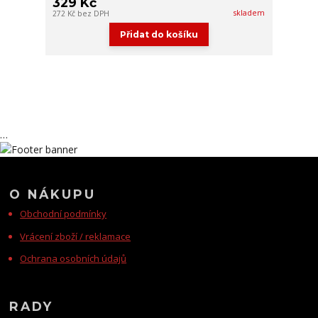
329 Kč
skladem
272 Kč
bez DPH
Přidat do košíku
…
O NÁKUPU
Obchodní podmínky
Vrácení zboží / reklamace
Ochrana osobních údajů
RADY